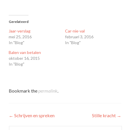
te
te
delen
delen
met
op
Twitter
Facebook
(Wordt
(Wordt
in
in
een
een
Gerelateerd
nieuw
nieuw
venster
venster
Jaar-verslag
Car-nie-val
geopend)
geopend)
mei 25, 2016
februari 3, 2016
In "Blog"
In "Blog"
Balen van betalen
oktober 16, 2015
In "Blog"
Bookmark the
permalink
.
Post
←
Schrijven en spreken
Stille kracht
→
navigation
Zoeken