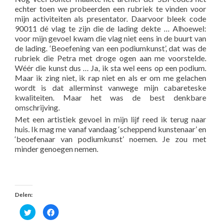
echter toen we probeerden een rubriek te vinden voor
mijn activiteiten als presentator. Daarvoor bleek code
90011 dé vlag te zijn die de lading dekte … Alhoewel:
voor mijn gevoel kwam die vlag niet eens in de buurt van
de lading. ‘Beoefening van een podiumkunst’, dat was de
rubriek die Petra met droge ogen aan me voorstelde.
Wéér die kunst dus … Ja, ik sta wel eens op een podium.
Maar ik zing niet, ik rap niet en als er om me gelachen
wordt is dat allerminst vanwege mijn cabareteske
kwaliteiten. Maar het was de best denkbare
omschrijving.
Met een artistiek gevoel in mijn lijf reed ik terug naar
huis. Ik mag me vanaf vandaag ‘scheppend kunstenaar’ en
‘beoefenaar van podiumkunst’ noemen. Je zou met
minder genoegen nemen.
Delen:
Klik
Klik
om
om