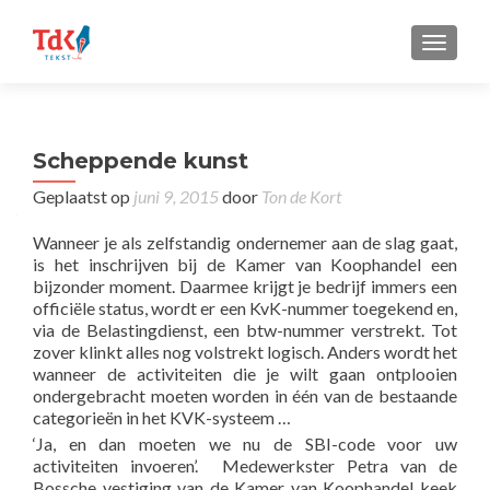
TOGGLE
Scheppende kunst
Geplaatst op
juni 9, 2015
door
Ton de Kort
Wanneer je als zelfstandig ondernemer aan de slag gaat,
is het inschrijven bij de Kamer van Koophandel een
bijzonder moment. Daarmee krijgt je bedrijf immers een
officiële status, wordt er een KvK-nummer toegekend en,
via de Belastingdienst, een btw-nummer verstrekt. Tot
zover klinkt alles nog volstrekt logisch. Anders wordt het
wanneer de activiteiten die je wilt gaan ontplooien
ondergebracht moeten worden in één van de bestaande
categorieën in het KVK-systeem …
‘Ja, en dan moeten we nu de SBI-code voor uw
activiteiten invoeren’. Medewerkster Petra van de
Bossche vestiging van de Kamer van Koophandel keek