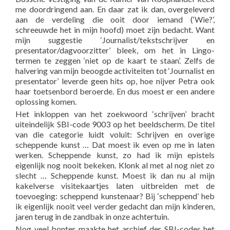
me doordringend aan. En daar zat ik dan, overgeleverd
aan de verdeling die ooit door iemand (‘Wie?’,
schreeuwde het in mijn hoofd) moet zijn bedacht. Want
mijn suggestie ‘Journalist/tekstschrijver en
presentator/dagvoorzitter’ bleek, om het in Lingo-
termen te zeggen ‘niet op de kaart te staan’. Zelfs de
halvering van mijn beoogde activiteiten tot ‘Journalist en
presentator’ leverde geen hits op, hoe nijver Petra ook
haar toetsenbord beroerde. En dus moest er een andere
oplossing komen.
Het inkloppen van het zoekwoord ‘schrijven’ bracht
uiteindelijk SBI-code 9003 op het beeldscherm. De titel
van die categorie luidt voluit: Schrijven en overige
scheppende kunst … Dat moest ik even op me in laten
werken. Scheppende kunst, zo had ik mijn epistels
eigenlijk nog nooit bekeken. Klonk al met al nog niet zo
slecht … Scheppende kunst. Moest ik dan nu al mijn
kakelverse visitekaartjes laten uitbreiden met de
toevoeging: scheppend kunstenaar? Bij ‘scheppend’ heb
ik eigenlijk nooit veel verder gedacht dan mijn kinderen,
jaren terug in de zandbak in onze achtertuin.
Nog veel bonter maakte het archief der SBI-codes het