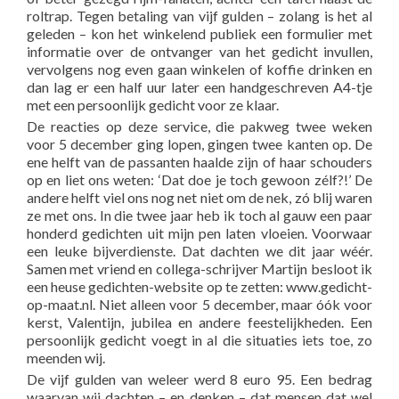
roltrap. Tegen betaling van vijf gulden – zolang is het al
geleden – kon het winkelend publiek een formulier met
informatie over de ontvanger van het gedicht invullen,
vervolgens nog even gaan winkelen of koffie drinken en
dan lag er een half uur later een handgeschreven A4-tje
met een persoonlijk gedicht voor ze klaar.
De reacties op deze service, die pakweg twee weken
voor 5 december ging lopen, gingen twee kanten op. De
ene helft van de passanten haalde zijn of haar schouders
op en liet ons weten: ‘Dat doe je toch gewoon zélf?!’ De
andere helft viel ons nog net niet om de nek, zó blij waren
ze met ons. In die twee jaar heb ik toch al gauw een paar
honderd gedichten uit mijn pen laten vloeien. Voorwaar
een leuke bijverdienste. Dat dachten we dit jaar wéér.
Samen met vriend en collega-schrijver Martijn besloot ik
een heuse gedichten-website op te zetten: www.gedicht-
op-maat.nl. Niet alleen voor 5 december, maar óók voor
kerst, Valentijn, jubilea en andere feestelijkheden. Een
persoonlijk gedicht voegt in al die situaties iets toe, zo
meenden wij.
De vijf gulden van weleer werd 8 euro 95. Een bedrag
waarvan wij dachten – en denken – dat mensen dat wel