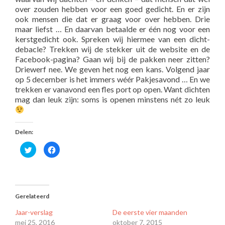
over zouden hebben voor een goed gedicht. En er zijn
ook mensen die dat er graag voor over hebben. Drie
maar liefst … En daarvan betaalde er één nog voor een
kerstgedicht ook. Spreken wij hiermee van een dicht-
debacle? Trekken wij de stekker uit de website en de
Facebook-pagina? Gaan wij bij de pakken neer zitten?
Driewerf nee. We geven het nog een kans. Volgend jaar
op 5 december is het immers wéér Pakjesavond … En we
trekken er vanavond een fles port op open. Want dichten
mag dan leuk zijn: soms is openen minstens nét zo leuk
Delen:
Klik
Klik
om
om
te
te
delen
delen
met
op
Twitter
Facebook
(Wordt
(Wordt
in
in
een
een
Gerelateerd
nieuw
nieuw
venster
venster
Jaar-verslag
De eerste vier maanden
geopend)
geopend)
mei 25, 2016
oktober 7, 2015