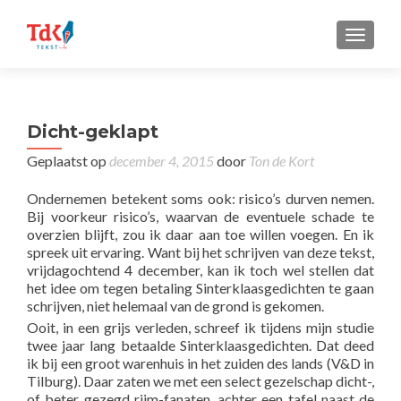
TOGGLE
Dicht-geklapt
Geplaatst op
december 4, 2015
door
Ton de Kort
Ondernemen betekent soms ook: risico’s durven nemen.
Bij voorkeur risico’s, waarvan de eventuele schade te
overzien blijft, zou ik daar aan toe willen voegen. En ik
spreek uit ervaring. Want bij het schrijven van deze tekst,
vrijdagochtend 4 december, kan ik toch wel stellen dat
het idee om tegen betaling Sinterklaasgedichten te gaan
schrijven, niet helemaal van de grond is gekomen.
Ooit, in een grijs verleden, schreef ik tijdens mijn studie
twee jaar lang betaalde Sinterklaasgedichten. Dat deed
ik bij een groot warenhuis in het zuiden des lands (V&D in
Tilburg). Daar zaten we met een select gezelschap dicht-,
of beter gezegd rijm-fanaten, achter een tafel naast de