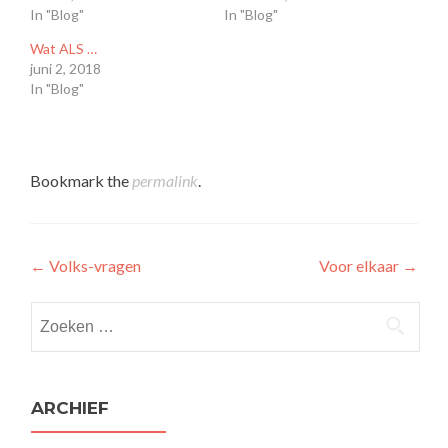
In "Blog"
In "Blog"
Wat ALS …
juni 2, 2018
In "Blog"
Bookmark the
permalink
.
Post
←
Volks-vragen
Voor elkaar
→
navigation
Zoeken
naar:
ARCHIEF